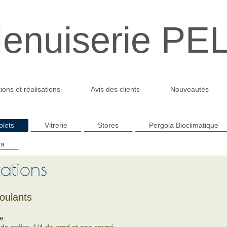
enuiserie PE
ions et réalisations
Avis des clients
Nouveautés
olets
Vitrerie
Stores
Pergola Bioclimatique
da
tations
roulants
e: