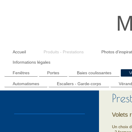
M
Accueil
Produits - Prestations
Photos d'inspirat
Informations légales
Fenêtres
Portes
Baies coulissantes
V
Automatismes
Escaliers - Garde-corps
Véran
Pres
Volets 
Un choix d