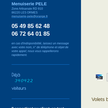
Menuiserie PELE
Zone Artisanale RD 910
86220 LES ORMES
m
enuiserie-pele@orange.fr
05 49 85 62 48
06 72 64 01 85
en cas d'indisponibilité, laissez un message
avec votre nom, n° de téléphone et objet de
votre appel; nous vous rappellerons
rapidement.
Déjà
visiteurs
Volets 