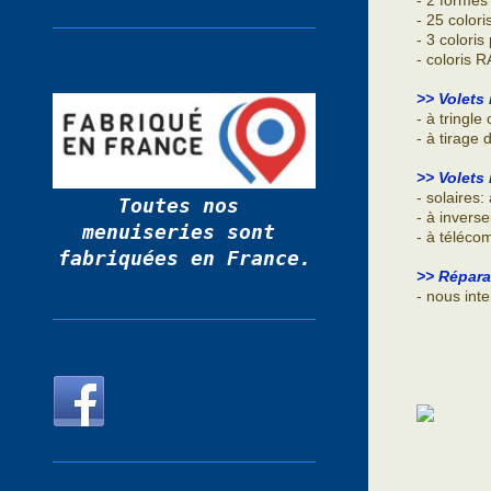
- 2 formes
- 25 color
- 3 colori
- coloris R
>> Volets
- à tringle 
- à tirage 
>> Volets 
- solaires
Toutes nos 
- à inverse
menuiseries sont 
- à téléco
fabriquées en France.
>> Répara
- nous int