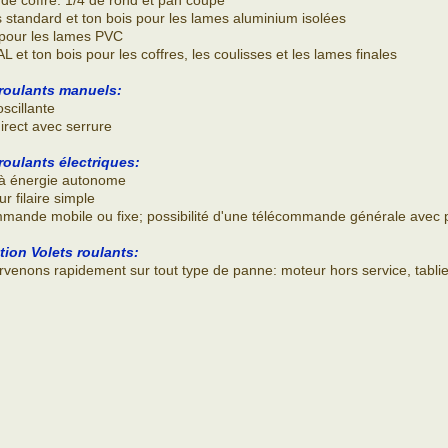
 de coffre: 1/4 de rond et pan coupé
is standard et ton bois pour les lames aluminium isolées
s pour les lames PVC
AL et ton bois pour les coffres, les coulisses et les lames finales
 roulants manuels:
oscillante
direct avec serrure
roulants électriques:
: à énergie autonome
ur filaire simple
mmande mobile ou fixe; possibilité d'une télécommande générale avec
tion Volets roulants:
ervenons rapidement sur tout type de panne: moteur hors service, tabli